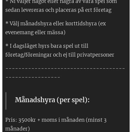
* Ni väljer något eller några av våra spel som
sedan levereras och placeras på ert företag
* Välj månadshyra eller korttidshyra (ex
evenemang eller mässa)
* I dagsläget hyrs bara spel ut till
företag/föreningar och ej till privatpersoner
-------------------------------------
-----------------
Månadshyra (per spel):
Pris: 3500kr + moms i månaden (minst 3
månader)